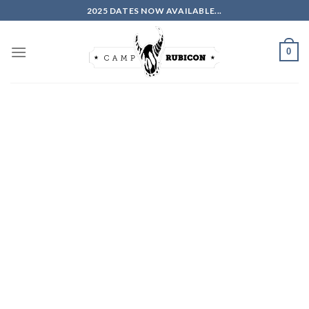
Skip
2025 DATES NOW AVAILABLE...
to
content
0